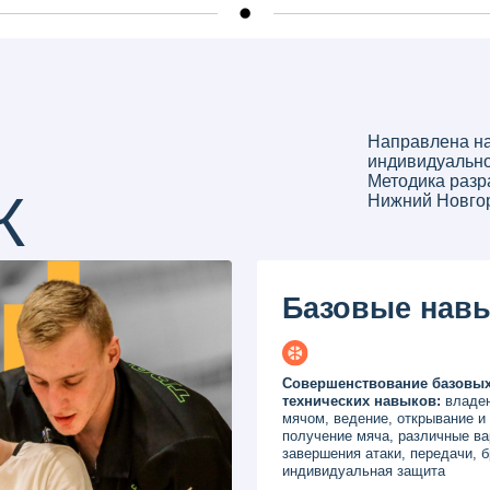
Направлена на улучшение б
индивидуальной техники и та
Методика разработана специ
Нижний Новгород»
Базовые навыки
Совершенствование базовых
технических навыков:
владение
мячом, ведение, открывание и
получение мяча, различные варианты
завершения атаки, передачи, бросок,
индивидуальная защита
Физическая подготовка
сохранение
здоровья игрока, развитие основных
физических качеств, техника
перемещений и движений на площадке