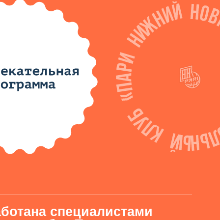
 специалистами
ба «Пари
 упражнения, соответствующие
. Главные задачи нашего лагеря –
 заложить фундамент для
ники получают
дении