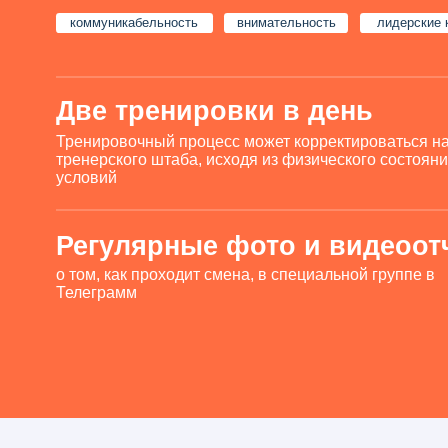
о том, как проходит смена, в специальной группе в
Телеграмм
УСЛОВИЯ ПРОЖИВАНИ
Plays.camp на территории спортивной базы "Море
Спорта" (деревня Большой Суходол Городецкого
района)
Расстояние от Нижнего Новгорода составляет 65 км.
Когда: с 6 июля по 22 июля
На сколько: 17 дней / 16 ночей