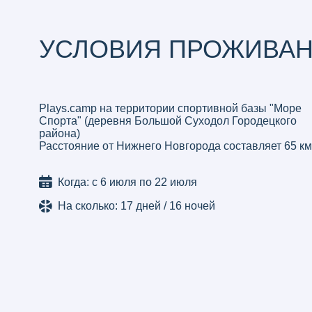
+7 (920) 058-52-58
plays.school@yandex.ru