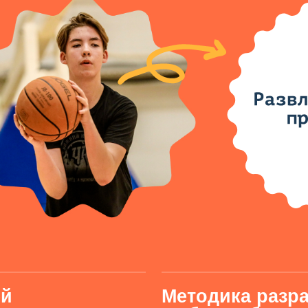
Методика разработана
из баскетбольного клу
Нижний Новгород»
Для каждой возрастной группы подобраны
возрасту и уровню спортивной подготовки
привить любовь к баскетболу у ребенка и
дальнейшего развития игрока.
рение
ков и погодных
По итогам смены участ
сертификаты о прохож
ы
тренировочной сессии