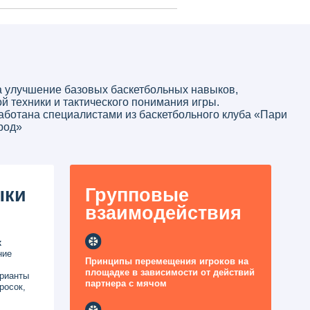
азовых баскетбольных навыков,
ктического понимания игры.
алистами из баскетбольного клуба «Пари
Групповые
взаимодействия
Принципы перемещения игроков на
площадке в зависимости от действий
партнера с мячом
Чтение игровых ситуаций
и принятие решений на площадке