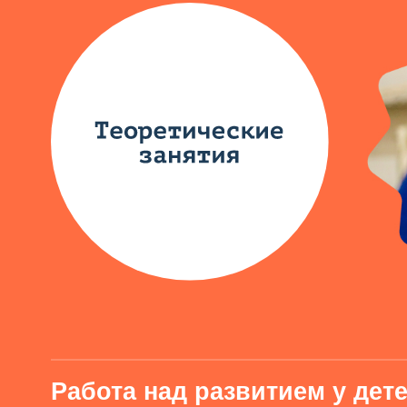
Работа над развитием у детей
коммуникабельность
внимательность
лидерские качества
Две тренировки в день
Тренировочный процесс может корректироваться на усмот
тренерского штаба, исходя из физического состояния игро
условий
Регулярные фото и видеоотчет